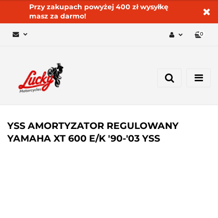
Przy zakupach powyżej 400 zł wysyłkę
masz za darmo!
0
Zaloguj się 🔓
Zarejestruj się
Dodaj zgłoszenie
Zgody cookies ✅🍪
YSS AMORTYZATOR REGULOWANY
YAMAHA XT 600 E/K '90-'03 YSS