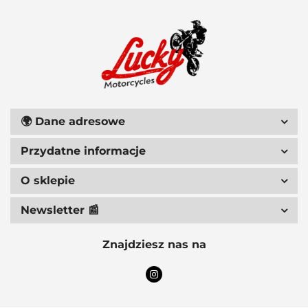
ACCEL
🌍
Dane adresowe
Przydatne informacje
ACERBIS
O sklepie
Newsletter 📰
ACEWELL
Znajdziesz nas na