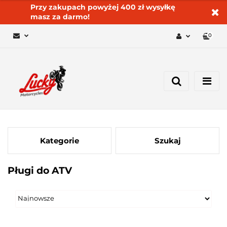
Przy zakupach powyżej 400 zł wysyłkę
masz za darmo!
0
Zaloguj się 🔓
Zarejestruj się
Dodaj zgłoszenie
Zgody cookies ✅🍪
Kategorie
Szukaj
Pługi do ATV