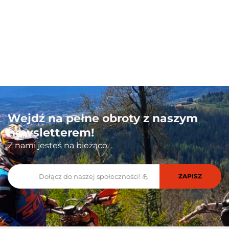
100 PROCENT
Wejdź na pełne obroty z naszym
newsletterem!
Z nami jesteś na bieżąco.
111 RACING
6D HELMETS