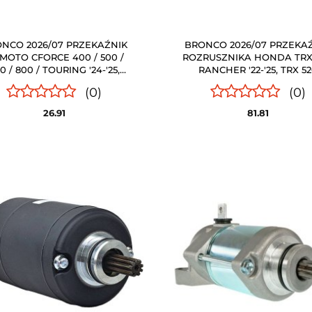
NCO 2026/07 PRZEKAŹNIK
BRONCO 2026/07 PRZEKA
 MOTO CFORCE 400 / 500 /
ROZRUSZNIKA HONDA TRX
0 / 800 / TOURING '24-'25,
RANCHER '22-'25, TRX 5
FORCE 1000 OVERLAND /
FOREMAN '22-'25 (OEM: 35
(0)
(0)
ING '24-'25, U10 PR BRONCO
HR3-FA1) BRONCO
26.91
81.81