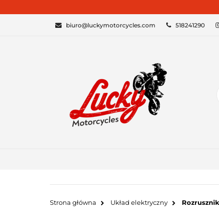
KATEGORIE
biuro@luckymotorcycles.com
518241290
Strona główna
Układ elektryczny
Rozrusznik