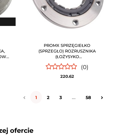
PROMX SPRZĘGIEŁKO
A,
(SPRZEGŁO) ROZRUSZNIKA
OWE)
(ŁOŻYSYKO
JEDNOKIERUNKOWE) HONDA
(0)
5KM-
TRX 400 EX SPORTRAX /
OMX
FOURTRAX '99-'08, TRX 400 X
220.62
'09- PROMX
1
2
3
...
58
ej ofercie