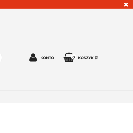
0
KONTO
KOSZYK 🛒
Zaloguj się 🔓
Zarejestruj się
Dodaj zgłoszenie
Zgody cookies ✅🍪