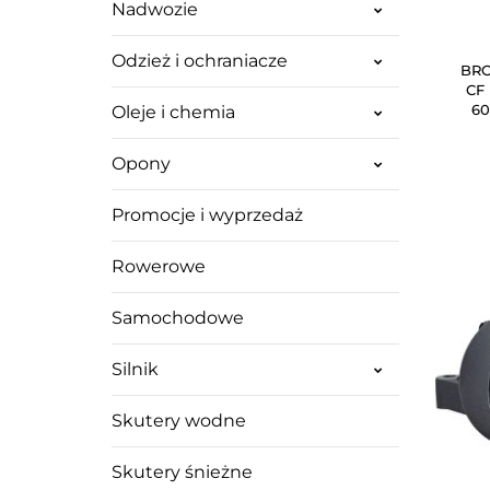
Nadwozie
Odzież i ochraniacze
BRO
CF
60
Oleje i chemia
C
TOUR
Opony
Promocje i wyprzedaż
Rowerowe
Samochodowe
Silnik
Skutery wodne
Skutery śnieżne