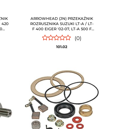
ŹNIK
ARROWHEAD (JN) PRZEKAŹNIK
 420
ROZRUSZNIKA SUZUKI LT-A / LT-
20
F 400 EIGER '02-07, LT-A 500 F
850-
VINSON '02-07, LT-F 500 F
(0)
VINSON '03-07 (S ARROWHEAD
101.02