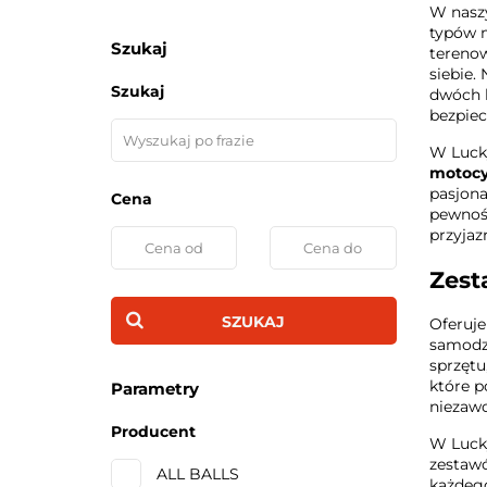
W nasz
typów m
Szukaj
terenow
siebie.
Szukaj
dwóch k
bezpie
W Lucky
motocy
pasjona
Cena
pewność
przyjaz
Zest
SZUKAJ
Oferuj
samodzi
sprzętu
które p
Parametry
niezawo
Producent
W Lucky
zestaw
ALL BALLS
każdego