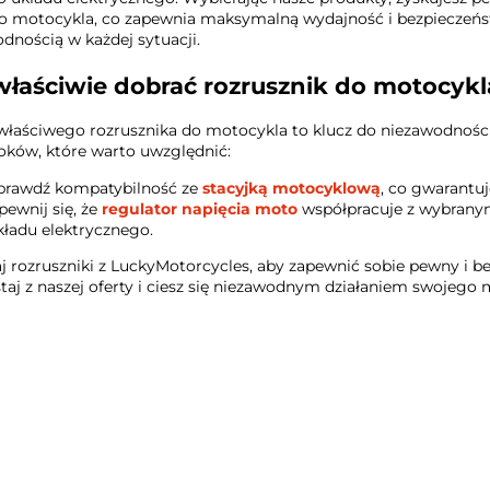
 motocykla, co zapewnia maksymalną wydajność i bezpieczeństwo.
dnością w każdej sytuacji.
właściwie dobrać rozrusznik do motocykl
łaściwego rozrusznika do motocykla to klucz do niezawodności
roków, które warto uwzględnić:
prawdź kompatybilność ze
stacyjką motocyklową
, co gwarantuj
pewnij się, że
regulator napięcia moto
współpracuje z wybranym
kładu elektrycznego.
j rozruszniki z LuckyMotorcycles, aby zapewnić sobie pewny i
taj z naszej oferty i ciesz się niezawodnym działaniem swojego 
100 PROCENT