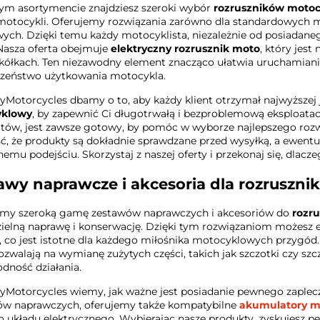
ym asortymencie znajdziesz szeroki wybór
rozruszników moto
otocykli. Oferujemy rozwiązania zarówno dla standardowych m
ych. Dzięki temu każdy motocyklista, niezależnie od posiadane
 Nasza oferta obejmuje
elektryczny rozrusznik moto
, który jes
ółkach. Ten niezawodny element znacząco ułatwia uruchamianie s
czeństwo użytkowania motocykla.
Motorcycles dbamy o to, aby każdy klient otrzymał najwyższej 
klowy
, by zapewnić Ci długotrwałą i bezproblemową eksploatacj
tów, jest zawsze gotowy, by pomóc w wyborze najlepszego rozwią
, że produkty są dokładnie sprawdzane przed wysyłką, a ewentu
nemu podejściu. Skorzystaj z naszej oferty i przekonaj się, dlacz
awy naprawcze i akcesoria dla rozruszni
emy szeroką gamę zestawów naprawczych i akcesoriów do
rozru
elną naprawę i konserwację. Dzięki tym rozwiązaniom możesz 
, co jest istotne dla każdego miłośnika motocyklowych przygód
ozwalają na wymianę zużytych części, takich jak szczotki czy szc
dność działania.
Motorcycles wiemy, jak ważne jest posiadanie pewnego zaplecz
ów naprawczych, oferujemy także kompatybilne
akumulatory m
 układu elektrycznego. Wybierając nasze produkty, zyskujesz p