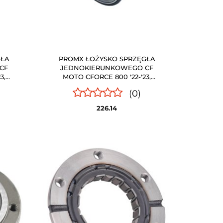
GŁA
PROMX ŁOŻYSKO SPRZĘGŁA
CF
JEDNOKIERUNKOWEGO CF
3,
MOTO CFORCE 800 '22-'23,
E 600
CFORCE 1000 '21-'23, ZFORCE 500
(0)
23
'20-'22, UFORCE 600 / 800 '
PROMX
226.14