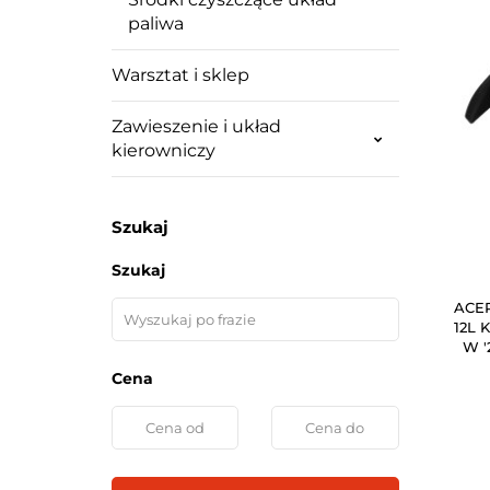
paliwa
Warsztat i sklep
Zawieszenie i układ
kierowniczy
Szukaj
Szukaj
ACER
12L 
W '
X
Cena