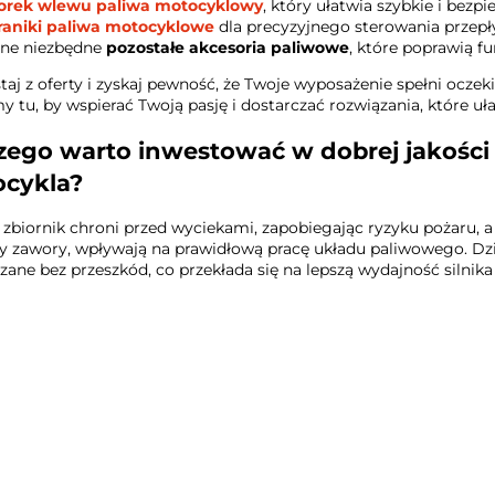
orek wlewu paliwa motocyklowy
, który ułatwia szybkie i bezp
raniki paliwa motocyklowe
dla precyzyjnego sterowania przep
nne niezbędne
pozostałe akcesoria paliwowe
, które poprawią 
taj z oferty i zyskaj pewność, że Twoje wyposażenie spełni ocze
y tu, by wspierać Twoją pasję i dostarczać rozwiązania, które uł
zego warto inwestować w dobrej jakości 
cykla?
 zbiornik chroni przed wyciekami, zapobiegając ryzyku pożaru, 
czy zawory, wpływają na prawidłową pracę układu paliwowego. Dz
zane bez przeszkód, co przekłada się na lepszą wydajność silnika
100 PROCENT