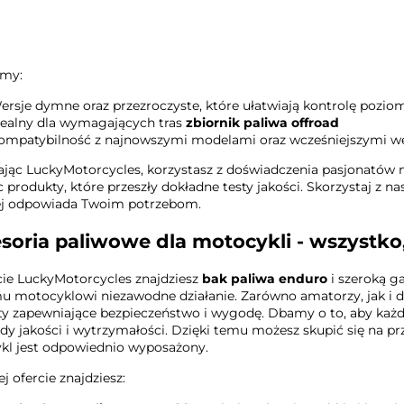
emy:
ersje dymne oraz przezroczyste, które ułatwiają kontrolę pozio
dealny dla wymagających tras
zbiornik paliwa offroad
ompatybilność z najnowszymi modelami oraz wcześniejszymi w
jąc LuckyMotorcycles, korzystasz z doświadczenia pasjonatów 
c produkty, które przeszły dokładne testy jakości. Skorzystaj z nas
iej odpowiada Twoim potrzebom.
soria paliwowe dla motocykli - wszystko
ie LuckyMotorcycles znajdziesz
bak paliwa enduro
i szeroką g
 motocyklowi niezawodne działanie. Zarówno amatorzy, jak i d
y zapewniające bezpieczeństwo i wygodę. Dbamy o to, aby każd
dy jakości i wytrzymałości. Dzięki temu możesz skupić się na p
kl jest odpowiednio wyposażony.
j ofercie znajdziesz: