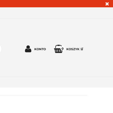
0
KONTO
KOSZYK 🛒
Zaloguj się 🔓
Zarejestruj się
Dodaj zgłoszenie
Zgody cookies ✅🍪