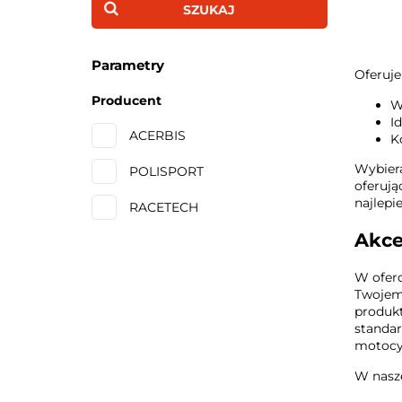
SZUKAJ
Parametry
Oferuj
Producent
W
I
ACERBIS
K
Wybiera
POLISPORT
oferują
najlep
RACETECH
Akce
W oferc
Twojemu
produkt
standar
motocy
W nasze