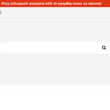
Przy zakupach powyżej 400 zł wysyłkę masz za darmo!
BESTSELLERY
BLOG
KONTAKT
KATEGORIE
BESTSELLERY
BLOG
KONTAKT