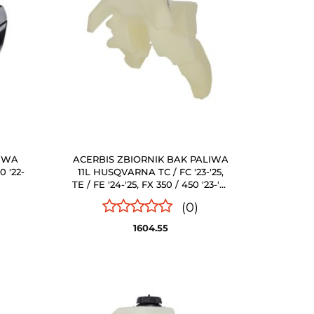
LIWA
ACERBIS ZBIORNIK BAK PALIWA
0 '22-
11L HUSQVARNA TC / FC '23-'25,
TE / FE '24-'25, FX 350 / 450 '23-'25
PRZEŹROCZYSTY (BIAŁY / CLEAR)
(0)
1604.55