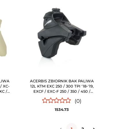
ALIWA
ACERBIS ZBIORNIK BAK PALIWA
/ XC-
12L KTM EXC 250 / 300 TPI '18-'19,
XC /
EXCF / EXC-F 250 / 350 / 450 /
500 '17-'19, SXF / SX-F 250 /350 /
(0)
1534.73
1
2