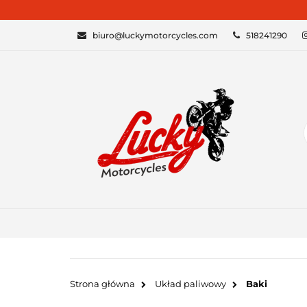
KATEGORIE
biuro@luckymotorcycles.com
518241290
Strona główna
Układ paliwowy
Baki