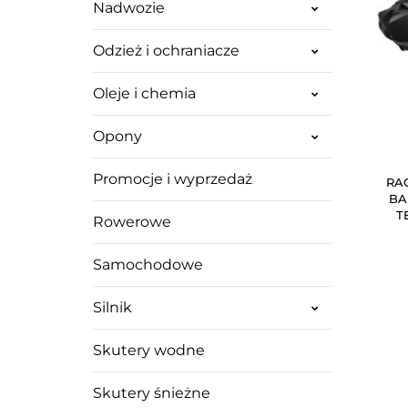
Nadwozie
Odzież i ochraniacze
Oleje i chemia
Opony
Promocje i wyprzedaż
RA
BA
T
Rowerowe
C
Samochodowe
Silnik
Skutery wodne
Skutery śnieżne