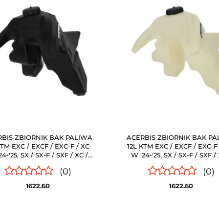
BIS ZBIORNIK BAK PALIWA
ACERBIS ZBIORNIK BAK P
KTM EXC / EXCF / EXC-F / XC-
12L KTM EXC / EXCF / EXC-F 
24-'25, SX / SX-F / SXF / XC /
W '24-'25, SX / SX-F / SXF / 
C-F / XCF '23-'25' CZARNY
XC-F / XCF '23-'25'
(0)
(0)
PRZEŹROCZYSTY
1622.60
1622.60