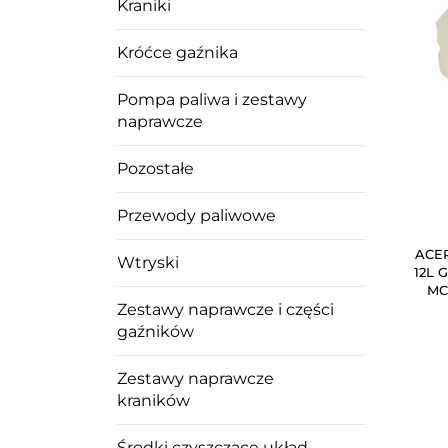
Kraniki
Króćce gaźnika
Pompa paliwa i zestawy
naprawcze
Pozostałe
Przewody paliwowe
ACER
Wtryski
12L G
MC
Zestawy naprawcze i części
gaźników
Zestawy naprawcze
kraników
Środki czyszczące układ