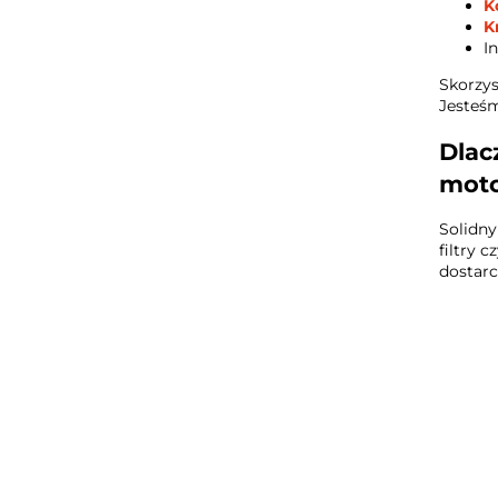
K
K
I
Skorzys
Jesteśm
Dlac
moto
Solidny
filtry 
dostarc