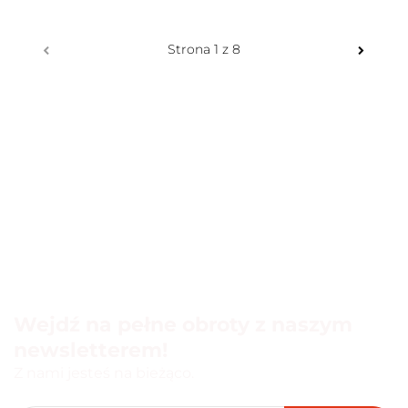
100 PROCENT
Wejdź na pełne obroty z naszym
newsletterem!
Z nami jesteś na bieżąco.
111 RACING