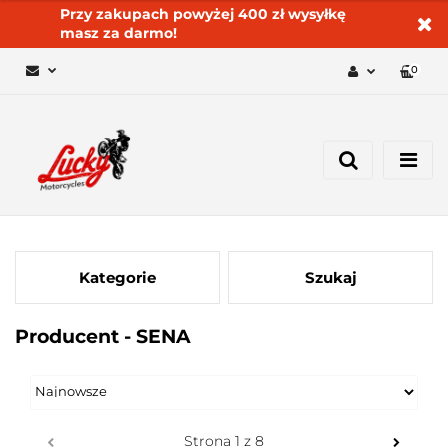
Przy zakupach powyżej 400 zł wysyłkę
masz za darmo!
0
Zaloguj się 🔓
Zarejestruj się
Dodaj zgłoszenie
Zgody cookies ✅🍪
Kategorie
Szukaj
Producent - SENA