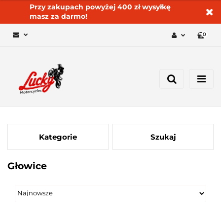
Przy zakupach powyżej 400 zł wysyłkę
masz za darmo!
0
Zaloguj się 🔓
Zarejestruj się
Dodaj zgłoszenie
Zgody cookies ✅🍪
Kategorie
Szukaj
Głowice