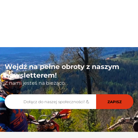
100 PROCENT
Wejdź na pełne obroty z naszym
newsletterem!
Z nami jesteś na bieżąco.
111 RACING
6D HELMETS