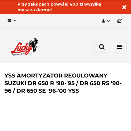
Przy zakupach powyżej 400 zł wysyłkę
masz za darmo!
0
Zaloguj się 🔓
Zarejestruj się
Dodaj zgłoszenie
Zgody cookies ✅🍪
YSS AMORTYZATOR REGULOWANY
SUZUKI DR 650 R '90-'95 / DR 650 RS '90-
96 / DR 650 SE '96-'00 YSS