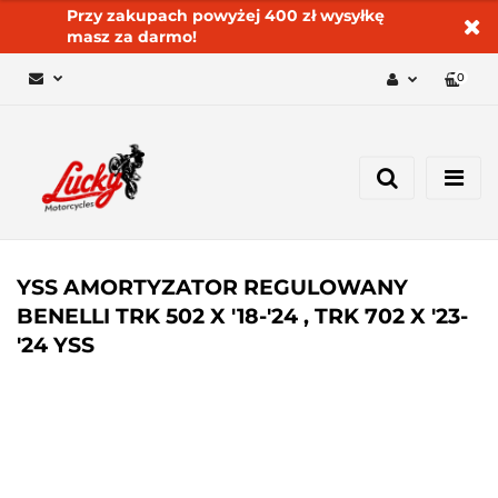
Przy zakupach powyżej 400 zł wysyłkę
masz za darmo!
0
Zaloguj się 🔓
Zarejestruj się
Dodaj zgłoszenie
Zgody cookies ✅🍪
YSS AMORTYZATOR REGULOWANY
BENELLI TRK 502 X '18-'24 , TRK 702 X '23-
'24 YSS