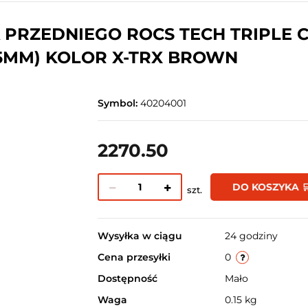
 PRZEDNIEGO ROCS TECH TRIPLE C
T 25MM) KOLOR X-TRX BROWN
Symbol:
40204001
2270.50
DO KOSZYKA 
szt.
Wysyłka w ciągu
24 godziny
Cena przesyłki
0
Dostępność
Mało
Waga
0.15 kg