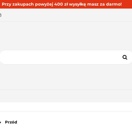
Przy zakupach powyżej 400 zł wysyłkę masz za darmo!
BESTSELLERY
BLOG
KONTAKT
KATEGORIE
BESTSELLERY
BLOG
KONTAKT
Przód