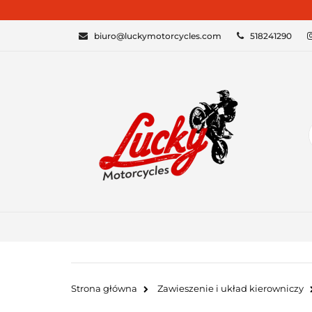
KATEGORIE
biuro@luckymotorcycles.com
518241290
Strona główna
Zawieszenie i układ kierowniczy