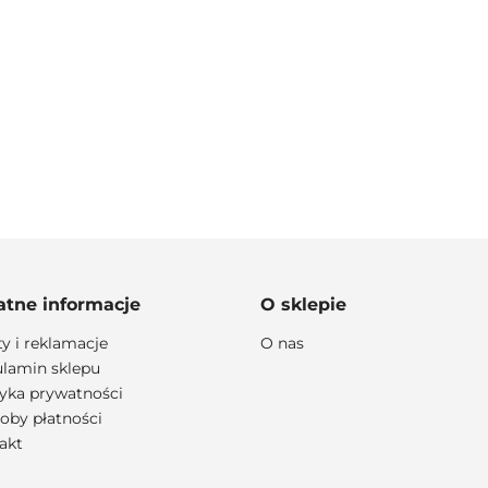
100 PROCENT
atne informacje
O sklepie
ty i reklamacje
O nas
lamin sklepu
lityka prywatności
111 RACING
oby płatności
akt