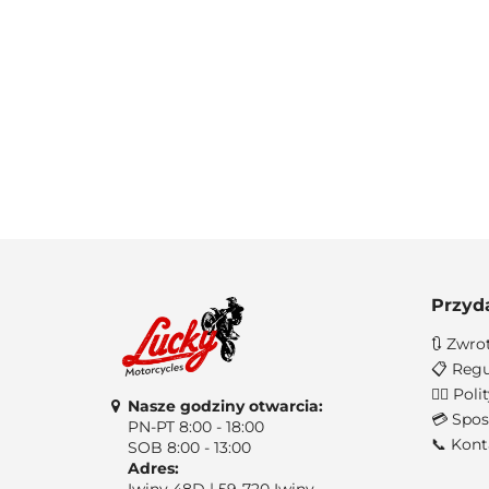
Przyd
🔃 Zwro
📋 Regu
🐱‍👤 Po
Nasze godziny otwarcia:
💳 Spos
PN-PT 8:00 - 18:00
📞 Kont
SOB 8:00 - 13:00
Adres:
Iwiny 48D | 59-720 Iwiny