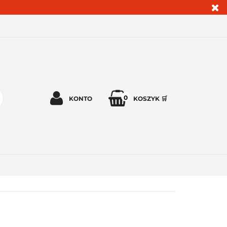
0
KONTO
KOSZYK 🛒
Zaloguj się 🔓
Zarejestruj się
Dodaj zgłoszenie
Zgody cookies ✅🍪