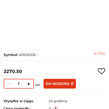
X-TRIG
Symbol:
40505006
2270.50
DO KOSZYKA 🛒
szt.
Wysyłka w ciągu
24 godziny
Cena przesyłki
0