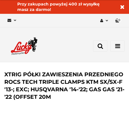
Przy zakupach powyżej 400 zł wysyłkę
masz za darmo!
0
Zaloguj się 🔓
Zarejestruj się
Dodaj zgłoszenie
Zgody cookies ✅🍪
XTRIG PÓŁKI ZAWIESZENIA PRZEDNIEGO
ROCS TECH TRIPLE CLAMPS KTM SX/SX-F
'13-; EXC; HUSQVARNA '14-'22; GAS GAS '21-
'22 (OFFSET 20M