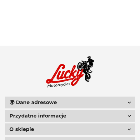
100 PROCENT
111 RACING
🌍
Dane adresowe
Przydatne informacje
6D HELMETS
O sklepie