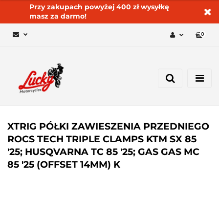
Przy zakupach powyżej 400 zł wysyłkę
masz za darmo!
0
Zaloguj się 🔓
Zarejestruj się
Dodaj zgłoszenie
Zgody cookies ✅🍪
XTRIG PÓŁKI ZAWIESZENIA PRZEDNIEGO
ROCS TECH TRIPLE CLAMPS KTM SX 85
'25; HUSQVARNA TC 85 '25; GAS GAS MC
85 '25 (OFFSET 14MM) K