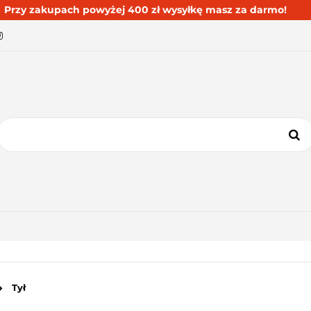
Przy zakupach powyżej 400 zł wysyłkę masz za darmo!
BESTSELLERY
BLOG
KONTAKT
KATEGORIE
BESTSELLERY
BLOG
KONTAKT
Tył