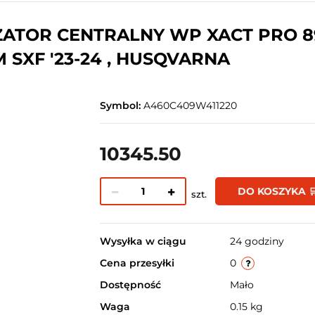
ATOR CENTRALNY WP XACT PRO 8
 SXF '23-24 , HUSQVARNA
Symbol:
A460C409W411220
10345.50
DO KOSZYKA 
szt.
Wysyłka w ciągu
24 godziny
Cena przesyłki
0
Dostępność
Mało
Waga
0.15 kg