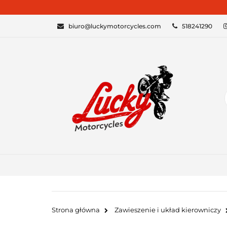
KATEGORIE
biuro@luckymotorcycles.com
518241290
Strona główna
Zawieszenie i układ kierowniczy