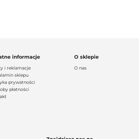
100 PROCENT
atne informacje
O sklepie
ty i reklamacje
O nas
lamin sklepu
lityka prywatności
111 RACING
oby płatności
akt
6D HELMETS