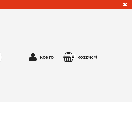
0
KONTO
KOSZYK 🛒
Zaloguj się 🔓
Zarejestruj się
Dodaj zgłoszenie
Zgody cookies ✅🍪