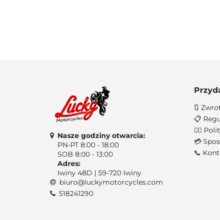
Przyd
🔃 Zwro
📋 Regu
🐱‍👤 Po
Nasze godziny otwarcia:
💳 Spos
PN-PT 8:00 - 18:00
📞 Kont
SOB 8:00 - 13:00
Adres:
Iwiny 48D | 59-720 Iwiny
biuro@luckymotorcycles.com
518241290