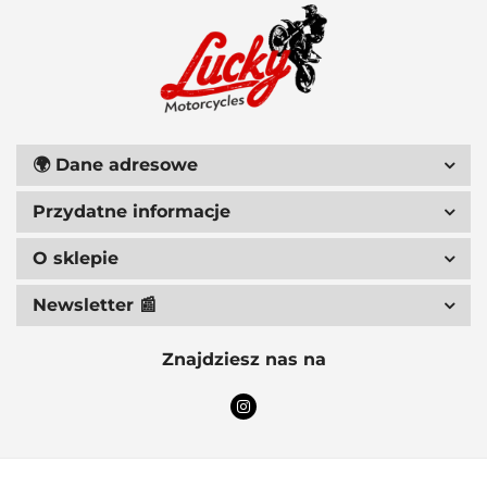
111 RACING
🌍
Dane adresowe
Przydatne informacje
6D HELMETS
O sklepie
Newsletter 📰
Znajdziesz nas na
ACCEL