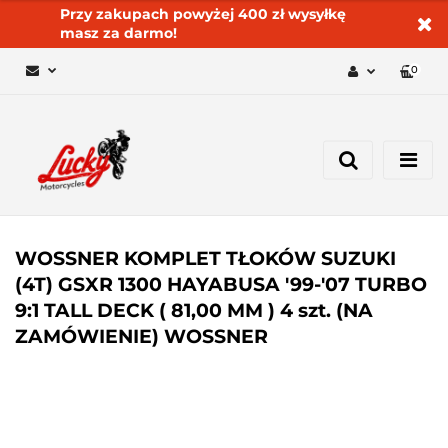
Przy zakupach powyżej 400 zł wysyłkę
masz za darmo!
0
Zaloguj się 🔓
Zarejestruj się
Dodaj zgłoszenie
Zgody cookies ✅🍪
WOSSNER KOMPLET TŁOKÓW SUZUKI
(4T) GSXR 1300 HAYABUSA '99-'07 TURBO
9:1 TALL DECK ( 81,00 MM ) 4 szt. (NA
ZAMÓWIENIE) WOSSNER