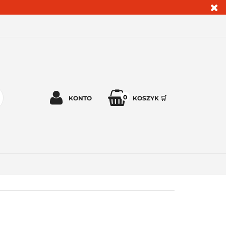
0
KONTO
KOSZYK 🛒
Zaloguj się 🔓
Zarejestruj się
Dodaj zgłoszenie
Zgody cookies ✅🍪