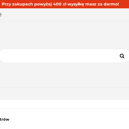
Przy zakupach powyżej 400 zł wysyłkę masz za darmo!
BESTSELLERY
BLOG
KONTAKT
KATEGORIE
BESTSELLERY
BLOG
KONTAKT
ltrów