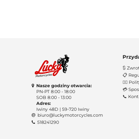
Przyd
🔃 Zwro
📋 Regu
🐱‍👤 Po
Nasze godziny otwarcia:
💳 Spos
PN-PT 8:00 - 18:00
📞 Kont
SOB 8:00 - 13:00
Adres:
Iwiny 48D | 59-720 Iwiny
biuro@luckymotorcycles.com
518241290