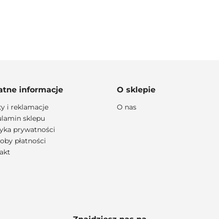
100 PROCENT
atne informacje
O sklepie
ty i reklamacje
O nas
lamin sklepu
lityka prywatności
111 RACING
oby płatności
akt
6D HELMETS