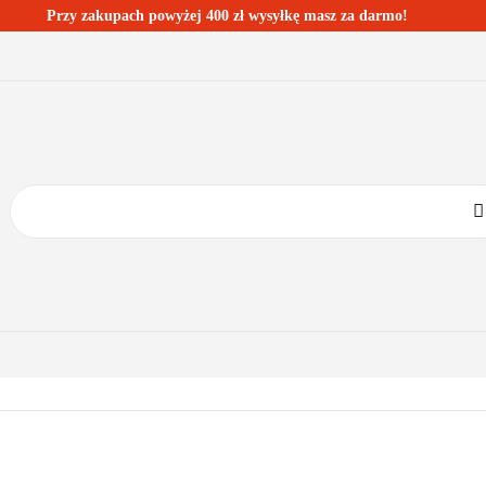
Przy zakupach powyżej 400 zł wysyłkę masz za darmo!
ESTSELLERY
BLOG
KONTAKT
KATEGORIE
BESTSELLERY
BLOG
KONTAKT