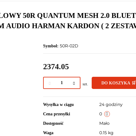
WY 50R QUANTUM MESH 2.0 BLUETO
 AUDIO HARMAN KARDON ( 2 ZEST
50R-02D
Symbol:
2374.05
DO KOSZYKA 🛒
szt.
24 godziny
Wysyłka w ciągu
0
Cena przesyłki
Mało
Dostępność
0.15 kg
Waga