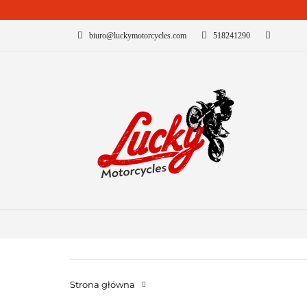
biuro@luckymotorcycles.com
518241290
KATEGORIE
B
Strona główna