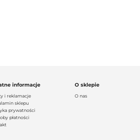
100 PROCENT
atne informacje
O sklepie
ty i reklamacje
O nas
lamin sklepu
lityka prywatności
111 RACING
oby płatności
akt