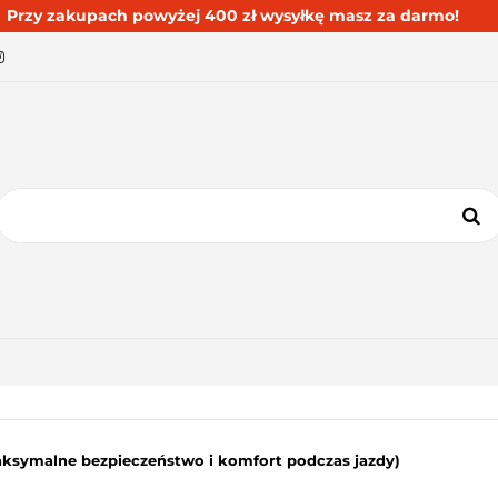
Przy zakupach powyżej 400 zł wysyłkę masz za darmo!
BESTSELLERY
BLOG
KONTAKT
KATEGORIE
BESTSELLERY
BLOG
KONTAKT
Maksymalne bezpieczeństwo i komfort podczas jazdy)