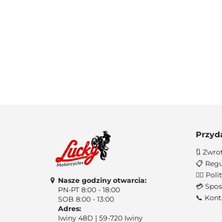
Przyd
🔃 Zwro
📋 Regu
🐱‍👤 Po
Nasze godziny otwarcia:
💳 Spos
PN-PT 8:00 - 18:00
📞 Kont
SOB 8:00 - 13:00
Adres:
Iwiny 48D | 59-720 Iwiny