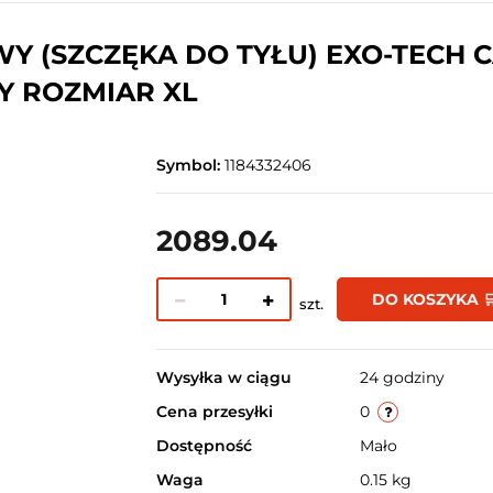
Y (SZCZĘKA DO TYŁU) EXO-TECH 
 ROZMIAR XL
Symbol:
1184332406
2089.04
DO KOSZYKA 
szt.
Wysyłka w ciągu
24 godziny
Cena przesyłki
0
Dostępność
Mało
Waga
0.15 kg