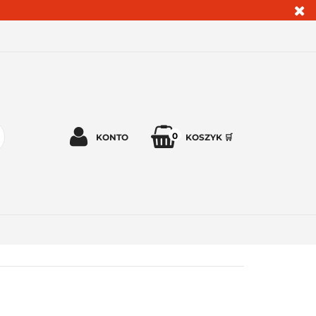
0
KONTO
KOSZYK 🛒
Zaloguj się 🔓
Zarejestruj się
Dodaj zgłoszenie
Zgody cookies ✅🍪