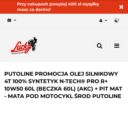
Przy zakupach powyżej 400 zł wysyłkę
masz za darmo!
0
Zaloguj się 🔓
Zarejestruj się
Dodaj zgłoszenie
Zgody cookies ✅🍪
PUTOLINE PROMOCJA OLEJ SILNIKOWY
4T 100% SYNTETYK N-TECH® PRO R+
10W50 60L (BECZKA 60L) (AKC) + PIT MAT
- MATA POD MOTOCYKL ŚROD PUTOLINE