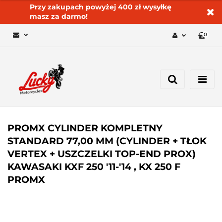
Przy zakupach powyżej 400 zł wysyłkę
masz za darmo!
0
Zaloguj się 🔓
Zarejestruj się
Dodaj zgłoszenie
Zgody cookies ✅🍪
PROMX CYLINDER KOMPLETNY
STANDARD 77,00 MM (CYLINDER + TŁOK
VERTEX + USZCZELKI TOP-END PROX)
KAWASAKI KXF 250 '11-'14 , KX 250 F
PROMX