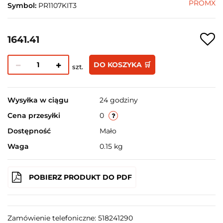
PROMX
Symbol:
PR1107KIT3
1641.41
DO KOSZYKA 🛒
szt.
Wysyłka w ciągu
24 godziny
Cena przesyłki
0
Dostępność
Mało
Waga
0.15 kg
POBIERZ PRODUKT DO PDF
Zamówienie telefoniczne: 518241290