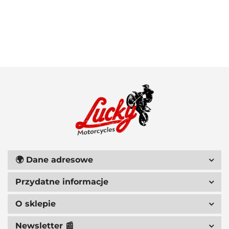
100 PROCENT
111 RACING
🌍
Dane adresowe
Przydatne informacje
6D HELMETS
O sklepie
Newsletter 📰