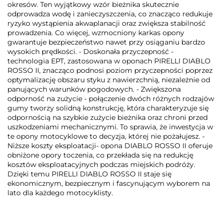
okresów. Ten wyjątkowy wzór bieżnika skutecznie
odprowadza wodę i zanieczyszczenia, co znacząco redukuje
ryzyko wystąpienia akwaplanacji oraz zwiększa stabilność
prowadzenia. Co więcej, wzmocniony karkas opony
gwarantuje bezpieczeństwo nawet przy osiąganiu bardzo
wysokich prędkości. - Doskonała przyczepność -
technologia EPT, zastosowana w oponach PIRELLI DIABLO
ROSSO II, znacząco podnosi poziom przyczepności poprzez
optymalizację obszaru styku z nawierzchnią, niezależnie od
panujących warunków pogodowych. - Zwiększona
odporność na zużycie - połączenie dwóch różnych rodzajów
gumy tworzy solidną konstrukcję, która charakteryzuje się
odpornością na szybkie zużycie bieżnika oraz chroni przed
uszkodzeniami mechanicznymi. To sprawia, że inwestycja w
te opony motocyklowe to decyzja, której nie pożałujesz. -
Niższe koszty eksploatacji- opona DIABLO ROSSO II oferuje
obniżone opory toczenia, co przekłada się na redukcję
kosztów eksploatacyjnych podczas miejskich podróży.
Dzięki temu PIRELLI DIABLO ROSSO II staje się
ekonomicznym, bezpiecznym i fascynującym wyborem na
lato dla każdego motocyklisty.