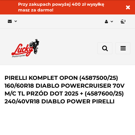
Przy zakupach powyżej 400 zł wysyłkę
masz za darmo!
0
Zaloguj się 🔓
Zarejestruj się
Dodaj zgłoszenie
Zgody cookies ✅🍪
PIRELLI KOMPLET OPON (4587500/25)
160/60R18 DIABLO POWERCRUISER 70V
M/C TL PRZÓD DOT 2025 + (4587600/25)
240/40VR18 DIABLO POWER PIRELLI