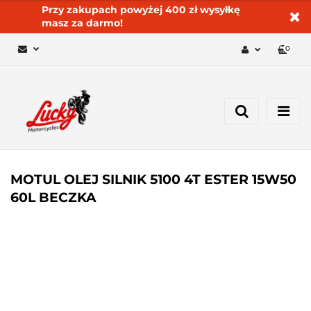
Przy zakupach powyżej 400 zł wysyłkę
masz za darmo!
0
Zaloguj się 🔓
Zarejestruj się
Dodaj zgłoszenie
Zgody cookies ✅🍪
MOTUL OLEJ SILNIK 5100 4T ESTER 15W50
60L BECZKA