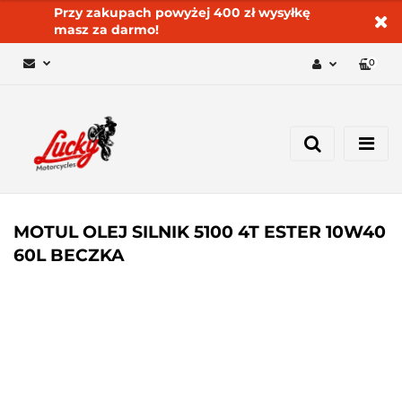
Przy zakupach powyżej 400 zł wysyłkę
masz za darmo!
0
Zaloguj się 🔓
Zarejestruj się
Dodaj zgłoszenie
Zgody cookies ✅🍪
MOTUL OLEJ SILNIK 5100 4T ESTER 10W40
60L BECZKA