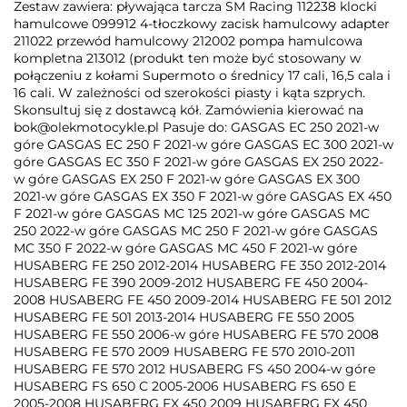
Zestaw zawiera: pływająca tarcza SM Racing 112238 klocki
hamulcowe 099912 4-tłoczkowy zacisk hamulcowy adapter
211022 przewód hamulcowy 212002 pompa hamulcowa
kompletna 213012 (produkt ten może być stosowany w
połączeniu z kołami Supermoto o średnicy 17 cali, 16,5 cala i
16 cali. W zależności od szerokości piasty i kąta szprych.
Skonsultuj się z dostawcą kół. Zamówienia kierować na
bok@olekmotocykle.pl Pasuje do: GASGAS EC 250 2021-w
góre GASGAS EC 250 F 2021-w góre GASGAS EC 300 2021-w
góre GASGAS EC 350 F 2021-w góre GASGAS EX 250 2022-
w góre GASGAS EX 250 F 2021-w góre GASGAS EX 300
2021-w góre GASGAS EX 350 F 2021-w góre GASGAS EX 450
F 2021-w góre GASGAS MC 125 2021-w góre GASGAS MC
250 2022-w góre GASGAS MC 250 F 2021-w góre GASGAS
MC 350 F 2022-w góre GASGAS MC 450 F 2021-w góre
HUSABERG FE 250 2012-2014 HUSABERG FE 350 2012-2014
HUSABERG FE 390 2009-2012 HUSABERG FE 450 2004-
2008 HUSABERG FE 450 2009-2014 HUSABERG FE 501 2012
HUSABERG FE 501 2013-2014 HUSABERG FE 550 2005
HUSABERG FE 550 2006-w góre HUSABERG FE 570 2008
HUSABERG FE 570 2009 HUSABERG FE 570 2010-2011
HUSABERG FE 570 2012 HUSABERG FS 450 2004-w góre
HUSABERG FS 650 C 2005-2006 HUSABERG FS 650 E
2005-2008 HUSABERG FX 450 2009 HUSABERG FX 450