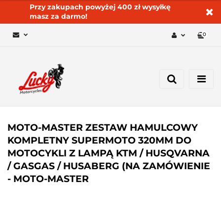
Przy zakupach powyżej 400 zł wysyłkę
masz za darmo!
0
Zaloguj się 🔓
Zarejestruj się
Dodaj zgłoszenie
Zgody cookies ✅🍪
MOTO-MASTER ZESTAW HAMULCOWY
KOMPLETNY SUPERMOTO 320MM DO
MOTOCYKLI Z LAMPĄ KTM / HUSQVARNA
/ GASGAS / HUSABERG (NA ZAMÓWIENIE
- MOTO-MASTER