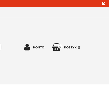
0
KONTO
KOSZYK 🛒
Zaloguj się 🔓
Zarejestruj się
Dodaj zgłoszenie
Zgody cookies ✅🍪