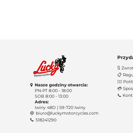
Przyd
🔃 Zwro
📋 Regu
🐱‍👤 Po
Nasze godziny otwarcia:
💳 Spos
PN-PT 8:00 - 18:00
📞 Kont
SOB 8:00 - 13:00
Adres:
Iwiny 48D | 59-720 Iwiny
biuro@luckymotorcycles.com
518241290