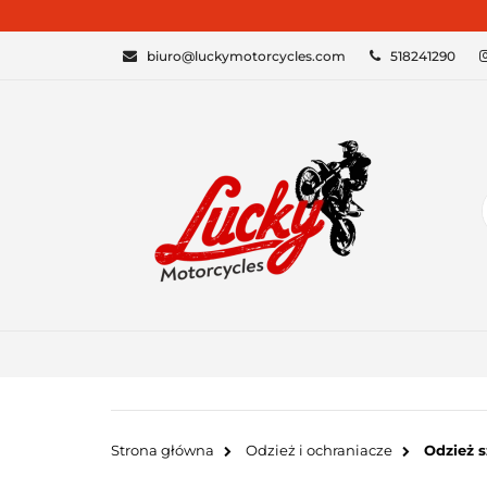
KATEGORIE
biuro@luckymotorcycles.com
518241290
Strona główna
Odzież i ochraniacze
Odzież 