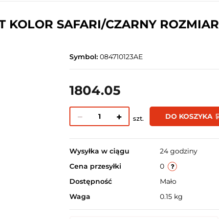
T KOLOR SAFARI/CZARNY ROZMIA
Symbol:
084710123AE
1804.05
DO KOSZYKA 
szt.
Wysyłka w ciągu
24 godziny
Cena przesyłki
0
Dostępność
Mało
Waga
0.15 kg