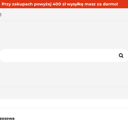
Przy zakupach powyżej 400 zł wysyłkę masz za darmo!
BESTSELLERY
BLOG
KONTAKT
KATEGORIE
BESTSELLERY
BLOG
KONTAKT
szosowa