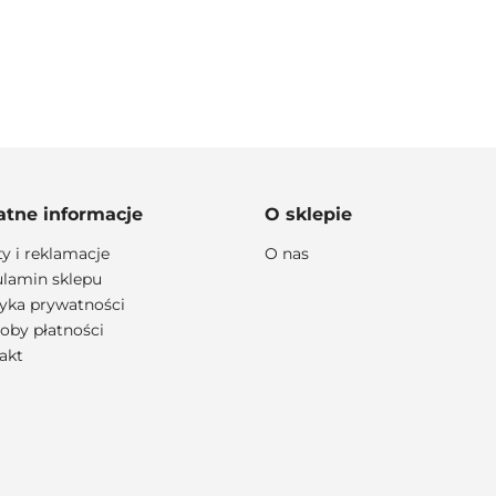
100 PROCENT
atne informacje
O sklepie
ty i reklamacje
O nas
lamin sklepu
lityka prywatności
111 RACING
oby płatności
akt
6D HELMETS