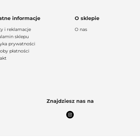
atne informacje
O sklepie
ty i reklamacje
O nas
lamin sklepu
lityka prywatności
111 RACING
oby płatności
akt
6D HELMETS
Znajdziesz nas na
ACCEL