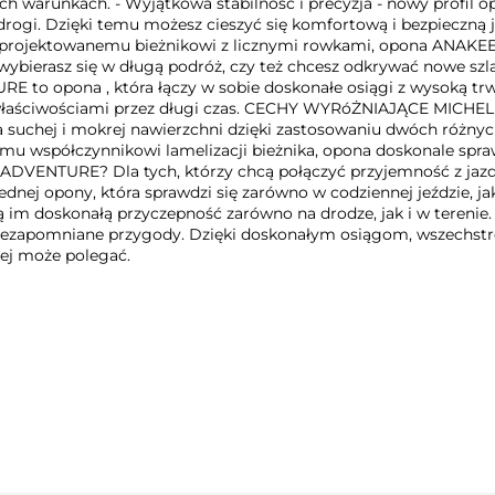
h warunkach. - Wyjątkowa stabilność i precyzja - nowy profil
drogi. Dzięki temu możesz cieszyć się komfortową i bezpieczną j
e zaprojektowanemu bieżnikowi z licznymi rowkami, opona ANA
zy wybierasz się w długą podróż, czy też chcesz odkrywać nowe sz
o opona , która łączy w sobie doskonałe osiągi z wysoką trwał
mi właściwościami przez długi czas. CECHY WYRóŻNIAJĄCE MICH
 suchej i mokrej nawierzchni dzięki zastosowaniu dwóch różnyc
 współczynnikowi lamelizacji bieżnika, opona doskonale sprawdz
TURE? Dla tych, którzy chcą połączyć przyjemność z jazdy p
jednej opony, która sprawdzi się zarówno w codziennej jeździe, 
ą im doskonałą przyczepność zarówno na drodze, jak i w teren
ezapomniane przygody. Dzięki doskonałym osiągom, wszechstronn
rej może polegać.
100 PROCENT