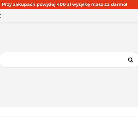
Przy zakupach powyżej 400 zł wysyłkę masz za darmo!
BESTSELLERY
BLOG
KONTAKT
KATEGORIE
BESTSELLERY
BLOG
KONTAKT