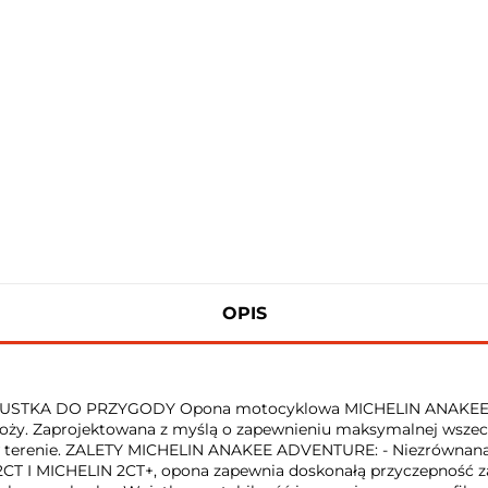
OPIS
STKA DO PRZYGODY Opona motocyklowa MICHELIN ANAKEE AD
roży. Zaprojektowana z myślą o zapewnieniu maksymalnej wszech
 w terenie. ZALETY MICHELIN ANAKEE ADVENTURE: - Niezrównana 
2CT I MICHELIN 2CT+, opona zapewnia doskonałą przyczepność za