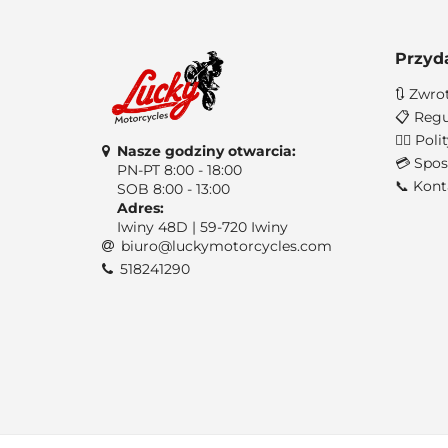
Przyd
🔃 Zwro
📋 Regu
🐱‍👤 Po
Nasze godziny otwarcia:
💳 Spos
PN-PT 8:00 - 18:00
📞 Kont
SOB 8:00 - 13:00
Adres:
Iwiny 48D | 59-720 Iwiny
biuro@luckymotorcycles.com
518241290