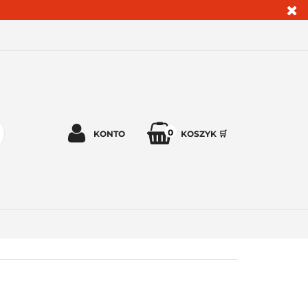
0
KONTO
KOSZYK 🛒
Zaloguj się 🔓
Zarejestruj się
Dodaj zgłoszenie
Zgody cookies ✅🍪