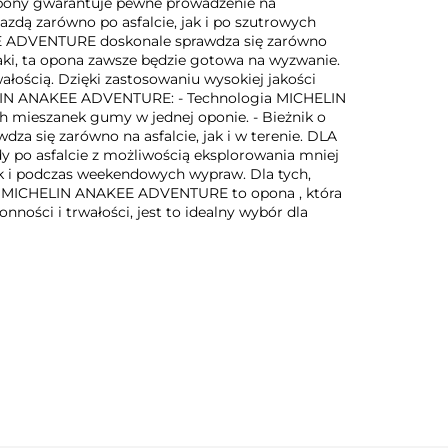
 opony gwarantuje pewne prowadzenie na
azdą zarówno po asfalcie, jak i po szutrowych
KEE ADVENTURE doskonale sprawdza się zarówno
laki, ta opona zawsze będzie gotowa na wyzwanie.
ością. Dzięki zastosowaniu wysokiej jakości
ELIN ANAKEE ADVENTURE: - Technologia MICHELIN
h mieszanek gumy w jednej oponie. - Bieżnik o
a się zarówno na asfalcie, jak i w terenie. DLA
o asfalcie z możliwością eksplorowania mniej
jak i podczas weekendowych wypraw. Dla tych,
ie. MICHELIN ANAKEE ADVENTURE to opona , która
ości i trwałości, jest to idealny wybór dla