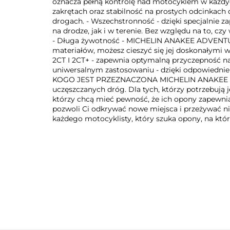
oznacza pełną kontrolę nad motocyklem w każdyc
zakrętach oraz stabilność na prostych odcinkach 
drogach. - Wszechstronność - dzięki specjalni
na drodze, jak i w terenie. Bez względu na to, c
- Długa żywotność - MICHELIN ANAKEE ADVENTURE t
materiałów, możesz cieszyć się jej doskonały
2CT I 2CT+ - zapewnia optymalną przyczepność na
uniwersalnym zastosowaniu - dzięki odpowiedniemu
KOGO JEST PRZEZNACZONA MICHELIN ANAKEE ADVEN
uczęszczanych dróg. Dla tych, którzy potrzebują 
którzy chcą mieć pewność, że ich opony zapewni
pozwoli Ci odkrywać nowe miejsca i przeżywać ni
każdego motocyklisty, który szuka opony, na któ