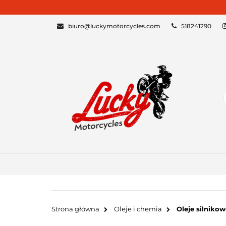
KATEGORIE
biuro@luckymotorcycles.com
518241290
Strona główna
Oleje i chemia
Oleje silnikow