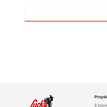
Przyd
🔃 Zwro