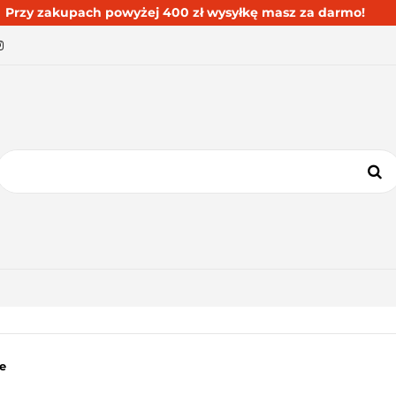
Przy zakupach powyżej 400 zł wysyłkę masz za darmo!
BESTSELLERY
BLOG
KONTAKT
KATEGORIE
BESTSELLERY
BLOG
KONTAKT
e