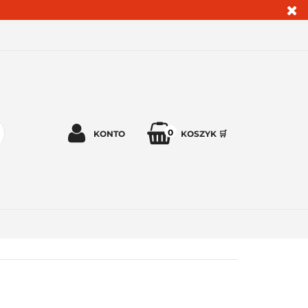
0
KONTO
KOSZYK 🛒
Zaloguj się 🔓
Zarejestruj się
Dodaj zgłoszenie
Zgody cookies ✅🍪