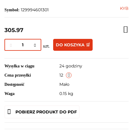
KYB
129994601301
Symbol:
305.97
DO KOSZYKA 🛒
szt.
24 godziny
Wysyłka w ciągu
12
Cena przesyłki
Mało
Dostępność
0.15 kg
Waga
POBIERZ PRODUKT DO PDF