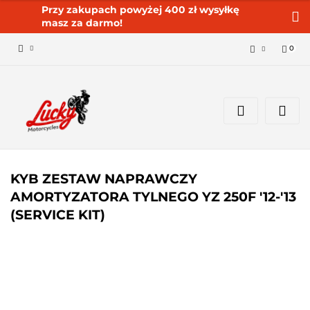
Przy zakupach powyżej 400 zł wysyłkę
masz za darmo!
0
Zaloguj się 🔓
Zarejestruj się
Dodaj zgłoszenie
Zgody cookies ✅🍪
KYB ZESTAW NAPRAWCZY
AMORTYZATORA TYLNEGO YZ 250F '12-'13
(SERVICE KIT)