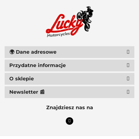
111 RACING
🌍
Dane adresowe
Przydatne informacje
6D HELMETS
O sklepie
Newsletter 📰
Znajdziesz nas na
ACCEL