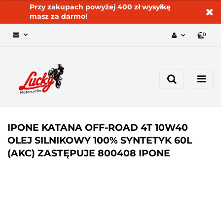
Przy zakupach powyżej 400 zł wysyłkę
masz za darmo!
0
Zaloguj się 🔓
Zarejestruj się
Dodaj zgłoszenie
Zgody cookies ✅🍪
IPONE KATANA OFF-ROAD 4T 10W40
OLEJ SILNIKOWY 100% SYNTETYK 60L
(AKC) ZASTĘPUJE 800408 IPONE