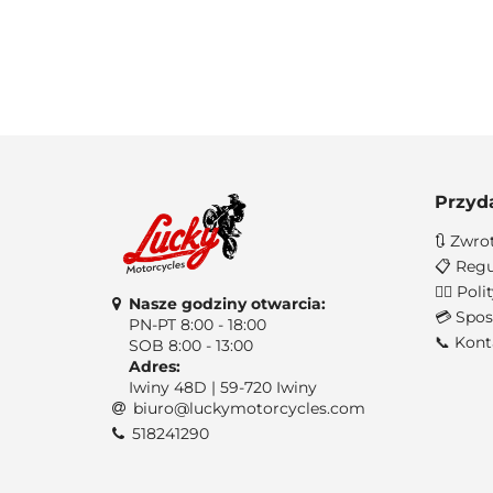
Przyd
🔃 Zwro
📋 Regu
🐱‍👤 Po
Nasze godziny otwarcia:
💳 Spos
PN-PT 8:00 - 18:00
📞 Kont
SOB 8:00 - 13:00
Adres:
Iwiny 48D | 59-720 Iwiny
biuro@luckymotorcycles.com
518241290