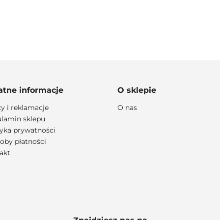
100 PROCENT
atne informacje
O sklepie
ty i reklamacje
O nas
lamin sklepu
lityka prywatności
111 RACING
oby płatności
akt
6D HELMETS