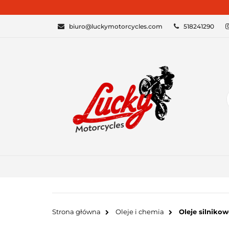
KATEGORIE
biuro@luckymotorcycles.com
518241290
Strona główna
Oleje i chemia
Oleje silnikow