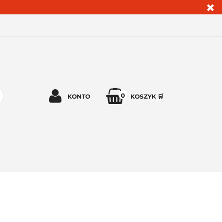
0
KONTO
KOSZYK 🛒
Zaloguj się 🔓
Zarejestruj się
Dodaj zgłoszenie
Zgody cookies ✅🍪