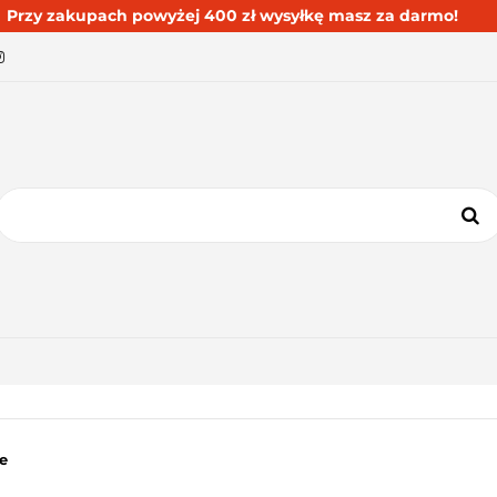
Przy zakupach powyżej 400 zł wysyłkę masz za darmo!
BESTSELLERY
BLOG
KONTAKT
KATEGORIE
BESTSELLERY
BLOG
KONTAKT
e