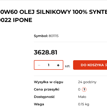
0W60 OLEJ SILNIKOWY 100% SYNTET
0022 IPONE
Symbol:
801115
3628.81
DO KOSZYKA 
szt.
Wysyłka w ciągu
24 godziny
Cena przesyłki
0
Dostępność
Mało
Waga
0.15 kg