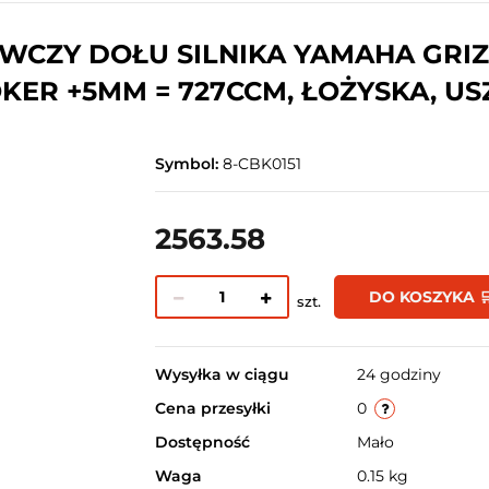
ZY DOŁU SILNIKA YAMAHA GRIZZL
KER +5MM = 727CCM, ŁOŻYSKA, US
Symbol:
8-CBK0151
2563.58
DO KOSZYKA 
szt.
Wysyłka w ciągu
24 godziny
Cena przesyłki
0
Dostępność
Mało
Waga
0.15 kg