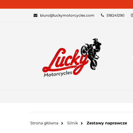
KATEGORIE
biuro@luckymotorcycles.com
518241290
Strona główna
Silnik
Zestawy naprawcze