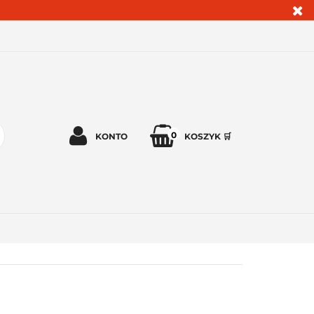
0
KONTO
KOSZYK 🛒
Zaloguj się 🔓
Zarejestruj się
Dodaj zgłoszenie
Zgody cookies ✅🍪