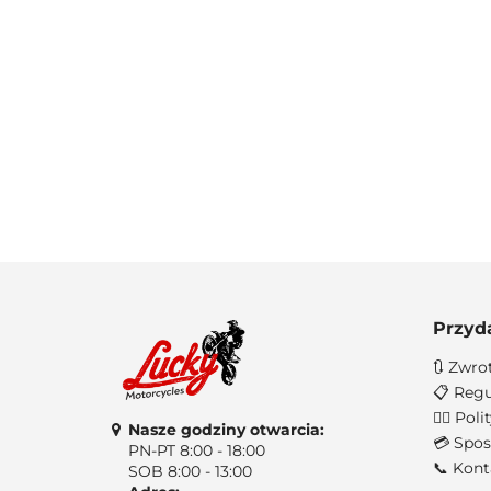
Przyd
🔃 Zwro
📋 Regu
🐱‍👤 Po
Nasze godziny otwarcia:
💳 Spos
PN-PT 8:00 - 18:00
📞 Kont
SOB 8:00 - 13:00