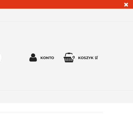
0
KONTO
KOSZYK 🛒
Zaloguj się 🔓
Zarejestruj się
Dodaj zgłoszenie
Zgody cookies ✅🍪