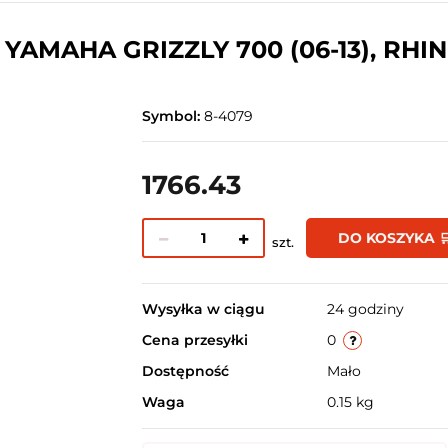
MAHA GRIZZLY 700 (06-13), RHINO
Symbol:
8-4079
1766.43
DO KOSZYKA 
szt.
Wysyłka w ciągu
24 godziny
Cena przesyłki
0
Dostępność
Mało
Waga
0.15 kg