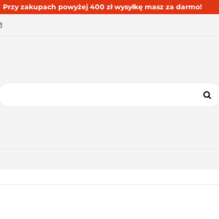
Przy zakupach powyżej 400 zł wysyłkę masz za darmo!
BESTSELLERY
BLOG
KONTAKT
KATEGORIE
BESTSELLERY
BLOG
KONTAKT