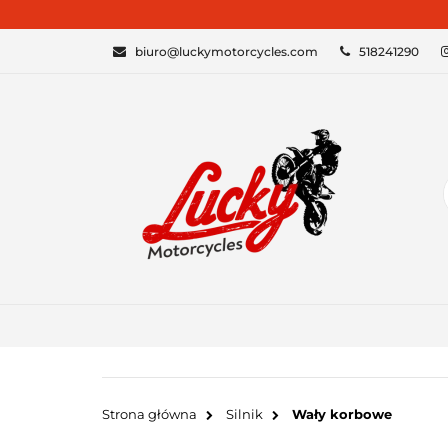
KATEGORIE
biuro@luckymotorcycles.com
518241290
Strona główna
Silnik
Wały korbowe