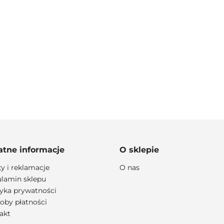
100 PROCENT
atne informacje
O sklepie
ty i reklamacje
O nas
lamin sklepu
lityka prywatności
111 RACING
oby płatności
akt