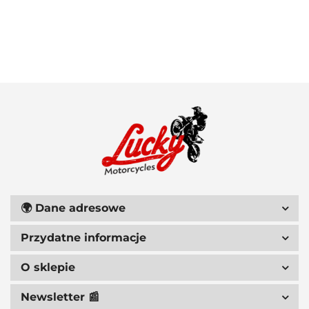
100 PROCENT
111 RACING
🌍
Dane adresowe
Przydatne informacje
6D HELMETS
O sklepie
Newsletter 📰