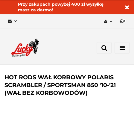
Przy zakupach powyżej 400 zł wysyłkę
masz za darmo!
0
Zaloguj się 🔓
Zarejestruj się
Dodaj zgłoszenie
Zgody cookies ✅🍪
HOT RODS WAŁ KORBOWY POLARIS
SCRAMBLER / SPORTSMAN 850 '10-'21
(WAŁ BEZ KORBOWODÓW)