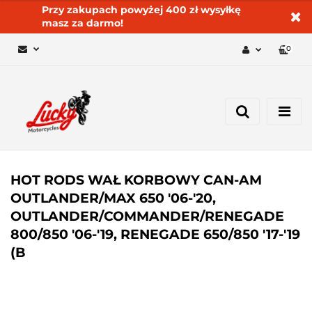
Przy zakupach powyżej 400 zł wysyłkę
masz za darmo!
0
Zaloguj się 🔓
Zarejestruj się
Dodaj zgłoszenie
Zgody cookies ✅🍪
HOT RODS WAŁ KORBOWY CAN-AM
OUTLANDER/MAX 650 '06-'20,
OUTLANDER/COMMANDER/RENEGADE
800/850 '06-'19, RENEGADE 650/850 '17-'19
(B