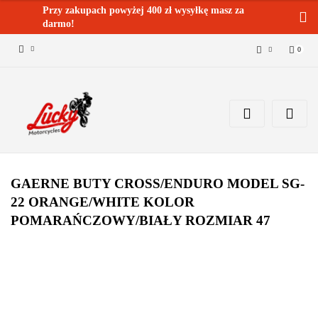
Przy zakupach powyżej 400 zł wysyłkę masz za
darmo!
0
Zaloguj się 🔓
Zarejestruj się
Dodaj zgłoszenie
Zgody cookies ✅🍪
GAERNE BUTY CROSS/ENDURO MODEL SG-
22 ORANGE/WHITE KOLOR
POMARAŃCZOWY/BIAŁY ROZMIAR 47