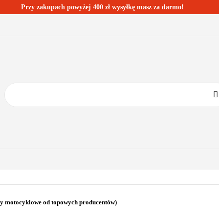
Przy zakupach powyżej 400 zł wysyłkę masz za darmo!
ESTSELLERY
BLOG
KONTAKT
KATEGORIE
BESTSELLERY
BLOG
KONTAKT
ty motocyklowe od topowych producentów)