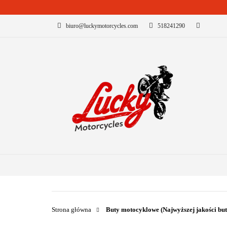
biuro@luckymotorcycles.com
518241290
KATEGORIE
B
Strona główna
Buty motocyklowe (Najwyższej jakości bu