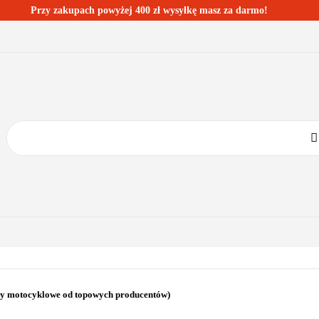
Przy zakupach powyżej 400 zł wysyłkę masz za darmo!
ESTSELLERY
BLOG
KONTAKT
KATEGORIE
BESTSELLERY
BLOG
KONTAKT
ty motocyklowe od topowych producentów)