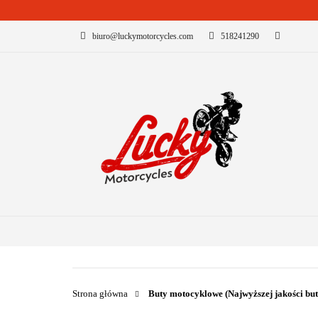
biuro@luckymotorcycles.com
518241290
KATEGORIE
B
Strona główna
Buty motocyklowe (Najwyższej jakości bu