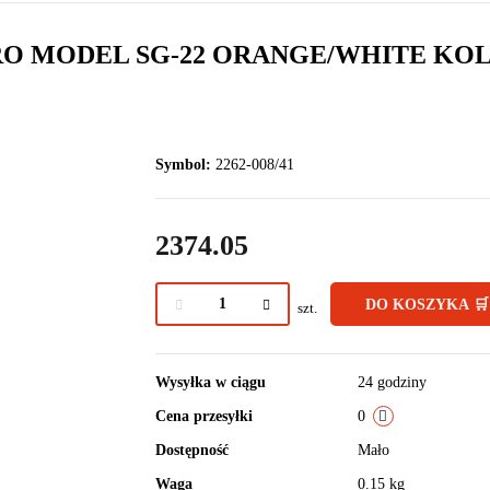
RO MODEL SG-22 ORANGE/WHITE K
Symbol:
2262-008/41
2374.05
DO KOSZYKA 🛒
szt.
Wysyłka w ciągu
24 godziny
Cena przesyłki
0
Dostępność
Mało
Waga
0.15 kg