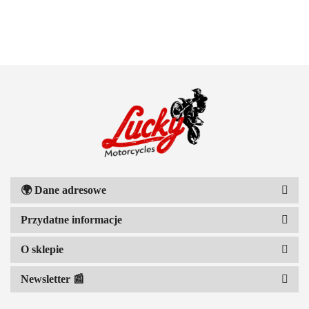
100 PROCENT
111 RACING
🌍
Dane adresowe
Przydatne informacje
6D HELMETS
O sklepie
Newsletter 📰