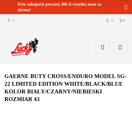
Przy zakupach powyżej 400 zł wysyłkę masz za
darmo!
0
Zaloguj się 🔓
Zarejestruj się
Dodaj zgłoszenie
Zgody cookies ✅🍪
GAERNE BUTY CROSS/ENDURO MODEL SG-
22 LIMITED EDITION WHITE/BLACK/BLUE
KOLOR BIAŁY/CZARNY/NIEBIESKI
ROZMIAR 43