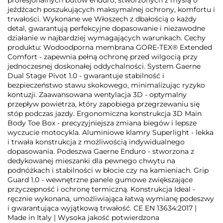
profesjonalnych butów enduro, stworzonych z myślą o
jeźdźcach poszukujących maksymalnej ochrony, komfortu i
trwałości. Wykonane we Włoszech z dbałością o każdy
detal, gwarantują perfekcyjne dopasowanie i niezawodne
działanie w najbardziej wymagających warunkach. Cechy
produktu: Wodoodporna membrana GORE-TEX® Extended
Comfort - zapewnia pełną ochronę przed wilgocią przy
jednoczesnej doskonałej oddychalności. System Gaerne
Dual Stage Pivot 1.0 - gwarantuje stabilność i
bezpieczeństwo stawu skokowego, minimalizując ryzyko
kontuzji. Zaawansowana wentylacja 3D - optymalny
przepływ powietrza, który zapobiega przegrzewaniu się
stóp podczas jazdy. Ergonomiczna konstrukcja 3D Main
Body Toe Box - precyzyjniejsza zmiana biegów i lepsze
wyczucie motocykla. Aluminiowe klamry Superlight - lekka
i trwała konstrukcja z możliwością indywidualnego
dopasowania. Podeszwa Gaerne Enduro - stworzona z
dedykowanej mieszanki dla pewnego chwytu na
podnóżkach i stabilności w błocie czy na kamieniach. Grip
Guard 1.0 - wewnętrzne panele gumowe zwiększające
przyczepność i ochronę termiczną. Konstrukcja Ideal -
ręcznie wykonana, umożliwiająca łatwą wymianę podeszwy
i gwarantująca wyjątkową trwałość. CE EN 13634:2017 |
Made in Italy | Wysoka jakość potwierdzona