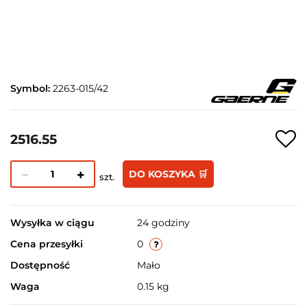
Symbol:
2263-015/42
2516.55
DO KOSZYKA 🛒
szt.
Wysyłka w ciągu
24 godziny
Cena przesyłki
0
Dostępność
Mało
Waga
0.15 kg