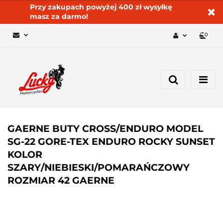
Przy zakupach powyżej 400 zł wysyłkę
masz za darmo!
0
Zaloguj się 🔓
Zarejestruj się
Dodaj zgłoszenie
Zgody cookies ✅🍪
GAERNE BUTY CROSS/ENDURO MODEL
SG-22 GORE-TEX ENDURO ROCKY SUNSET
KOLOR
SZARY/NIEBIESKI/POMARAŃCZOWY
ROZMIAR 42 GAERNE