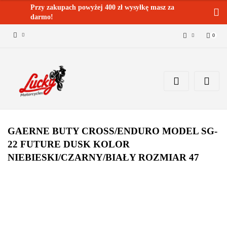
Przy zakupach powyżej 400 zł wysyłkę masz za
darmo!
0
Zaloguj się 🔓
Zarejestruj się
Dodaj zgłoszenie
Zgody cookies ✅🍪
GAERNE BUTY CROSS/ENDURO MODEL SG-
22 FUTURE DUSK KOLOR
NIEBIESKI/CZARNY/BIAŁY ROZMIAR 47