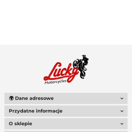
100 PROCENT
111 RACING
🌍
Dane adresowe
Przydatne informacje
6D HELMETS
O sklepie