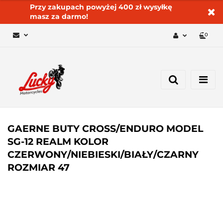
Przy zakupach powyżej 400 zł wysyłkę
masz za darmo!
0
Zaloguj się 🔓
Zarejestruj się
Dodaj zgłoszenie
Zgody cookies ✅🍪
GAERNE BUTY CROSS/ENDURO MODEL
SG-12 REALM KOLOR
CZERWONY/NIEBIESKI/BIAŁY/CZARNY
ROZMIAR 47