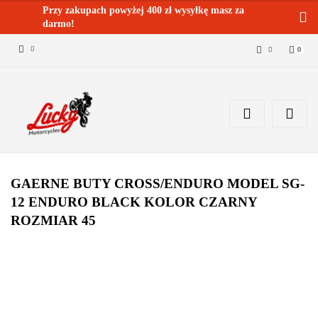
Przy zakupach powyżej 400 zł wysyłkę masz za
darmo!
0
Zaloguj się 🔓
Zarejestruj się
Dodaj zgłoszenie
Zgody cookies ✅🍪
GAERNE BUTY CROSS/ENDURO MODEL SG-
12 ENDURO BLACK KOLOR CZARNY
ROZMIAR 45