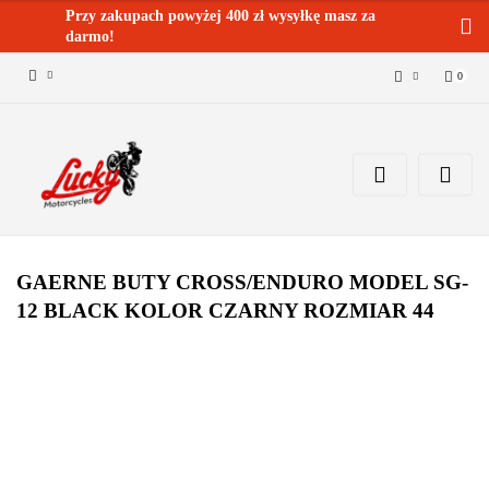
Przy zakupach powyżej 400 zł wysyłkę masz za
darmo!
0
Zaloguj się 🔓
Zarejestruj się
Dodaj zgłoszenie
Zgody cookies ✅🍪
GAERNE BUTY CROSS/ENDURO MODEL SG-
12 BLACK KOLOR CZARNY ROZMIAR 44