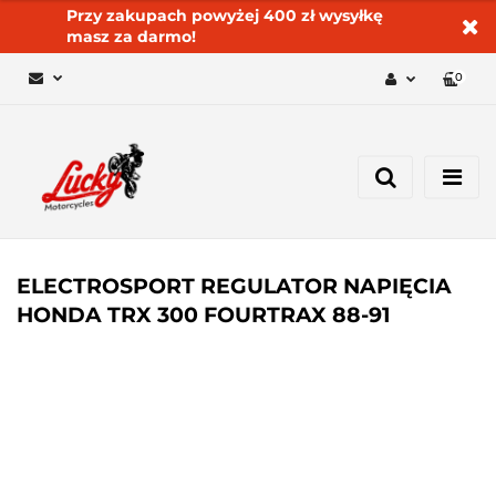
Przy zakupach powyżej 400 zł wysyłkę
masz za darmo!
0
Zaloguj się 🔓
Zarejestruj się
Dodaj zgłoszenie
Zgody cookies ✅🍪
ELECTROSPORT REGULATOR NAPIĘCIA
HONDA TRX 300 FOURTRAX 88-91