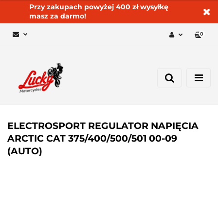
Przy zakupach powyżej 400 zł wysyłkę
masz za darmo!
0
Zaloguj się 🔓
Zarejestruj się
Dodaj zgłoszenie
Zgody cookies ✅🍪
ELECTROSPORT REGULATOR NAPIĘCIA
ARCTIC CAT 375/400/500/501 00-09
(AUTO)