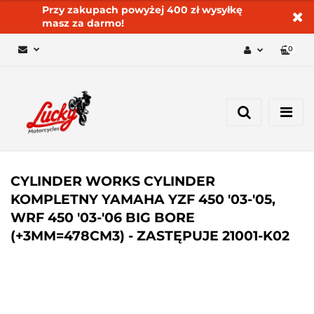
Przy zakupach powyżej 400 zł wysyłkę
masz za darmo!
0
Zaloguj się 🔓
Zarejestruj się
Dodaj zgłoszenie
Zgody cookies ✅🍪
CYLINDER WORKS CYLINDER
KOMPLETNY YAMAHA YZF 450 '03-'05,
WRF 450 '03-'06 BIG BORE
(+3MM=478CM3) - ZASTĘPUJE 21001-K02