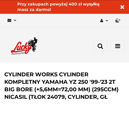
Przy zakupach powyżej 400 zł wysyłkę
masz za darmo!
0
Zaloguj się 🔓
Zarejestruj się
Dodaj zgłoszenie
Zgody cookies ✅🍪
CYLINDER WORKS CYLINDER
KOMPLETNY YAMAHA YZ 250 '99-'23 2T
BIG BORE (+5,6MM=72,00 MM) (295CCM)
NICASIL (TŁOK 24079, CYLINDER, GŁ