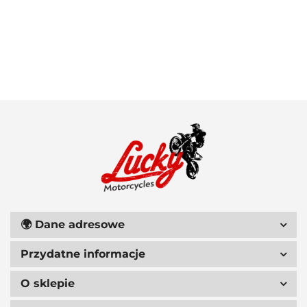
100 PROCENT
111 RACING
🌍
Dane adresowe
Przydatne informacje
6D HELMETS
O sklepie