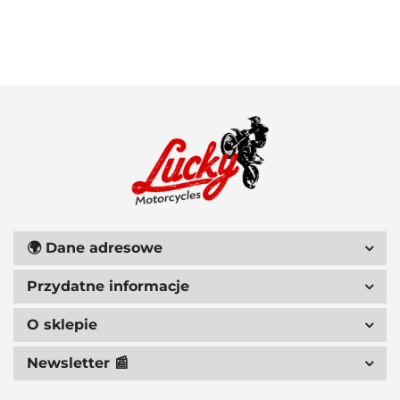
100 PROCENT
111 RACING
🌍
Dane adresowe
Przydatne informacje
6D HELMETS
O sklepie
Newsletter 📰