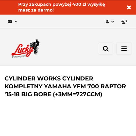
Przy zakupach powyżej 400 zł wysyłkę
masz za darmo!
0
Zaloguj się 🔓
Zarejestruj się
Dodaj zgłoszenie
Zgody cookies ✅🍪
CYLINDER WORKS CYLINDER
KOMPLETNY YAMAHA YFM 700 RAPTOR
'15-18 BIG BORE (+3MM=727CCM)