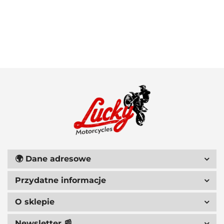
100 PROCENT
111 RACING
🌍
Dane adresowe
Przydatne informacje
6D HELMETS
O sklepie
Newsletter 📰