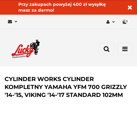
Przy zakupach powyżej 400 zł wysyłkę
masz za darmo!
0
Zaloguj się 🔓
Zarejestruj się
Dodaj zgłoszenie
Zgody cookies ✅🍪
CYLINDER WORKS CYLINDER
KOMPLETNY YAMAHA YFM 700 GRIZZLY
'14-'15, VIKING '14-'17 STANDARD 102MM