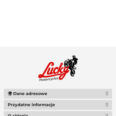
100 PROCENT
111 RACING
🌍
Dane adresowe
Przydatne informacje
O sklepie