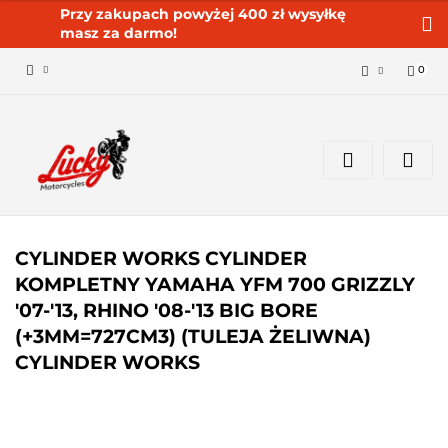
Przy zakupach powyżej 400 zł wysyłkę
masz za darmo!
0
Zaloguj się 🔓
Zarejestruj się
Dodaj zgłoszenie
Zgody cookies ✅🍪
CYLINDER WORKS CYLINDER
KOMPLETNY YAMAHA YFM 700 GRIZZLY
'07-'13, RHINO '08-'13 BIG BORE
(+3MM=727CM3) (TULEJA ŻELIWNA)
CYLINDER WORKS