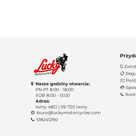
Przyd
🔃 Zwro
📋 Regu
🐱‍👤 Po
Nasze godziny otwarcia:
💳 Spos
PN-PT 8:00 - 18:00
📞 Kont
SOB 8:00 - 13:00
Adres:
Iwiny 48D | 59-720 Iwiny
biuro@luckymotorcycles.com
518241290