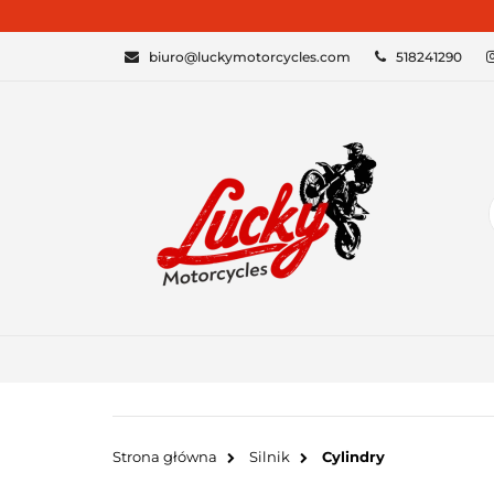
KATEGORIE
biuro@luckymotorcycles.com
518241290
Strona główna
Silnik
Cylindry