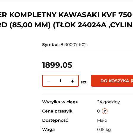
 KOMPLETNY KAWASAKI KVF 750 B
D (85,00 MM) (TŁOK 24024A ,CYLI
Symbol:
8-30007-K02
1899.05
DO KOSZYKA 
szt.
Wysyłka w ciągu
24 godziny
Cena przesyłki
0
Dostępność
Mało
Waga
0.15 kg