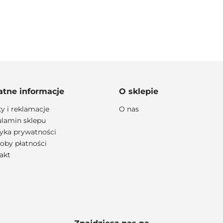
100 PROCENT
atne informacje
O sklepie
ty i reklamacje
O nas
lamin sklepu
lityka prywatności
111 RACING
oby płatności
akt
6D HELMETS