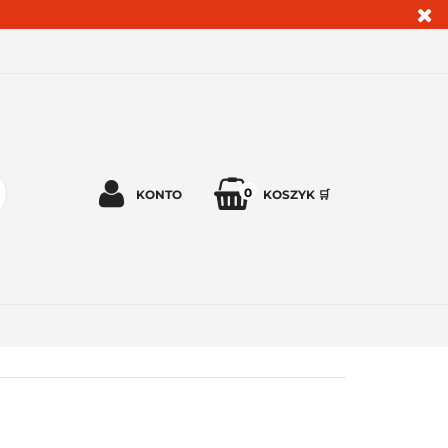
0
KONTO
KOSZYK 🛒
Zaloguj się 🔓
Zarejestruj się
Dodaj zgłoszenie
Zgody cookies ✅🍪