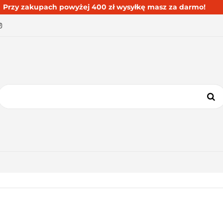
Przy zakupach powyżej 400 zł wysyłkę masz za darmo!
BESTSELLERY
BLOG
KONTAKT
KATEGORIE
BESTSELLERY
BLOG
KONTAKT