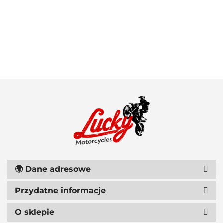
100 PROCENT
111 RACING
🌍
Dane adresowe
Przydatne informacje
6D HELMETS
O sklepie