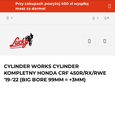
Przy zakupach powyżej 400 zł wysyłkę
masz za darmo!
0
Zaloguj się 🔓
Zarejestruj się
Dodaj zgłoszenie
Zgody cookies ✅🍪
CYLINDER WORKS CYLINDER
KOMPLETNY HONDA CRF 450R/RX/RWE
'19-'22 (BIG BORE 99MM = +3MM)